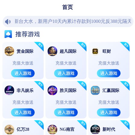
永久开奖网站：tiyuzhan.com
加拿大
分分28
比特币
开/关(广告)
组合
杀组
大小
单双
荐
99预测
荐
太阳预测
荐
彩虹预测
荐
神策预测
荐
聚云预测
荐
龙门预测
荐
大古预测
荐
开心预测
期号
时间
开奖
预测
对错
3467059
81
等待开奖
大 双
3467058
20:11:30
6+5+20
小
单
错
3467057
20:08:00
4+3+07
大
双
错